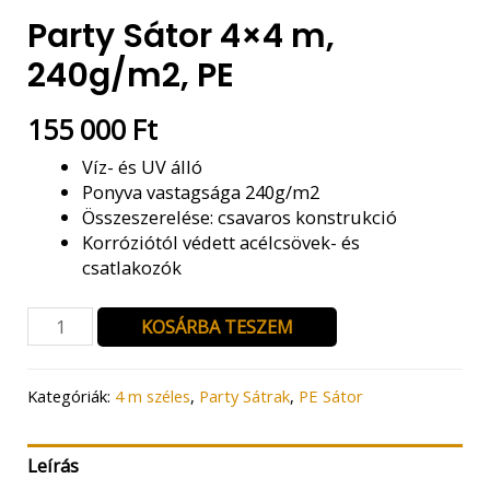
Party Sátor 4×4 m,
240g/m2, PE
155 000
Ft
Víz- és UV álló
Ponyva vastagsága 240g/m2
Összeszerelése: csavaros konstrukció
Korróziótól védett acélcsövek- és
csatlakozók
Party
KOSÁRBA TESZEM
Sátor
4x4
m,
Kategóriák:
4 m széles
,
Party Sátrak
,
PE Sátor
240g/m2,
PE
Leírás
mennyiség