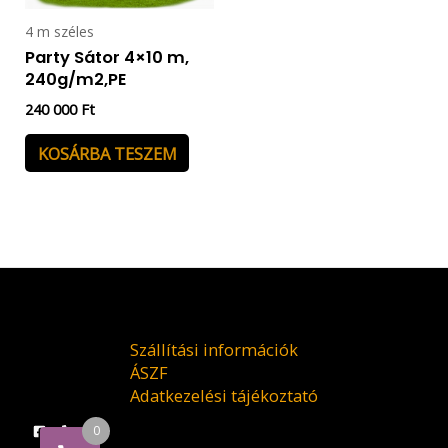
4 m széles
Party Sátor 4×10 m,
240g/m2,PE
240 000
Ft
KOSÁRBA TESZEM
Szállítási információk
ÁSZF
Adatkezelési tájékoztató
0