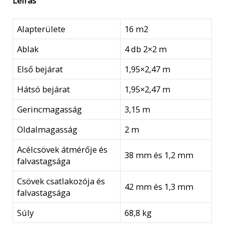
Leírás
mennyiség
Alapterülete
16 m2
Ablak
4 db 2×2 m
Első bejárat
1,95×2,47 m
Hátsó bejárat
1,95×2,47 m
Gerincmagasság
3,15 m
Oldalmagasság
2 m
Acélcsövek átmérője és
38 mm és 1,2 mm
falvastagsága
Csövek csatlakozója és
42 mm és 1,3 mm
falvastagsága
Súly
68,8 kg