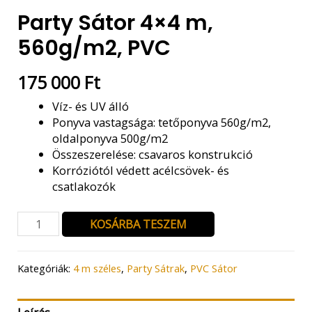
Party Sátor 4×4 m,
560g/m2, PVC
175 000
Ft
Víz- és UV álló
Ponyva vastagsága: tetőponyva 560g/m2,
oldalponyva 500g/m2
Összeszerelése: csavaros konstrukció
Korróziótól védett acélcsövek- és
csatlakozók
Party
KOSÁRBA TESZEM
Sátor
4x4
m,
Kategóriák:
4 m széles
,
Party Sátrak
,
PVC Sátor
560g/m2,
PVC