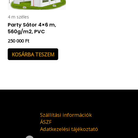
4 m széles
Party Sátor 4×6 m,
560g/m2, PVC
250 000
Ft
KOSÁRBA TESZEM
Szállítási információk
ÁSZF
Adatkezelési tájékoztató