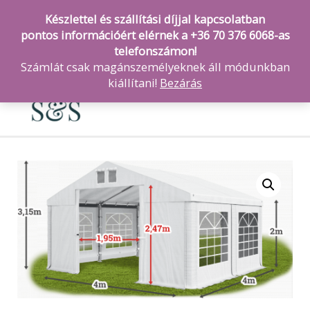
Készlettel és szállítási díjjal kapcsolatban
pontos információért elérnek a +36 70 376 6068-as
telefonszámon!
Számlát csak magánszemélyeknek áll módunkban
MAI
kiállítani!
Bezárás
ME