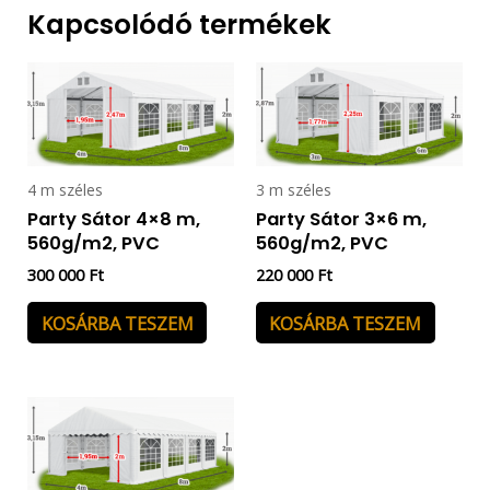
Kapcsolódó termékek
4 m széles
3 m széles
Party Sátor 4×8 m,
Party Sátor 3×6 m,
560g/m2, PVC
560g/m2, PVC
300 000
Ft
220 000
Ft
KOSÁRBA TESZEM
KOSÁRBA TESZEM