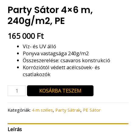
Party Sátor 4×6 m,
240g/m2, PE
165 000
Ft
Víz- és UV álló
Ponyva vastagsága 240g/m2
Összeszerelése: csavaros konstrukció
Korróziótól védett acélcsövek- és
csatlakozók
Party
KOSÁRBA TESZEM
Sátor
4x6
m,
Kategóriák:
4 m széles
,
Party Sátrak
,
PE Sátor
240g/m2,
PE
Leírás
mennyiség