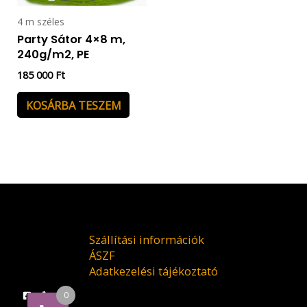
4 m széles
Party Sátor 4×8 m,
240g/m2, PE
185 000
Ft
KOSÁRBA TESZEM
Szállítási információk
ÁSZF
Adatkezelési tájékoztató
0