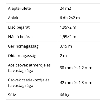
Alapterülete
24 m2
Ablak
6 db 2×2 m
Első bejárat
1,95×2 m
Hátsó bejárat
1,95×2 m
Gerincmagasság
3,15 m
Oldalmagasság
2 m
Acélcsövek átmérője és
38 mm és 1,2 mm
falvastagsága
Csövek csatlakozója és
42 mm és 1,3 mm
falvastagsága
Súly
66 kg