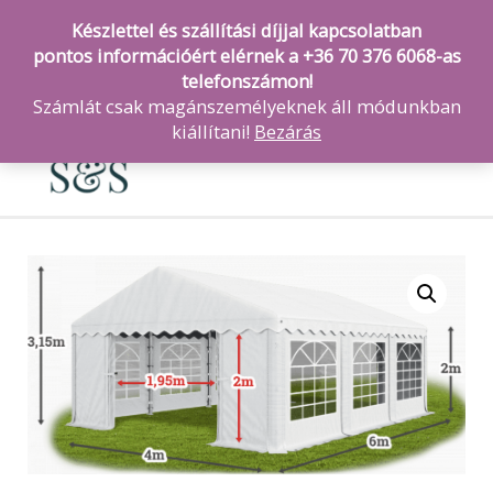
Készlettel és szállítási díjjal kapcsolatban
pontos információért elérnek a +36 70 376 6068-as
telefonszámon!
Számlát csak magánszemélyeknek áll módunkban
MAI
kiállítani!
Bezárás
ME